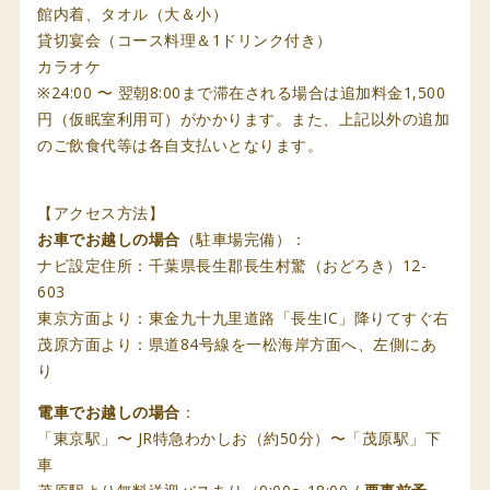
館内着、タオル（大＆小）
貸切宴会（コース料理＆1ドリンク付き）
カラオケ
※24:00 〜 翌朝8:00まで滞在される場合は追加料金1,500
円（仮眠室利用可）がかかります。また、上記以外の追加
のご飲食代等は各自支払いとなります。
【アクセス方法】
お車でお越しの場合
（駐車場完備）：
ナビ設定住所：千葉県長生郡長生村驚（おどろき）12-
603
東京方面より：東金九十九里道路「長生IC」降りてすぐ右
茂原方面より：県道84号線を一松海岸方面へ、左側にあ
り
電車でお越しの場合
：
「東京駅」〜 JR特急わかしお（約50分）〜「茂原駅」下
車