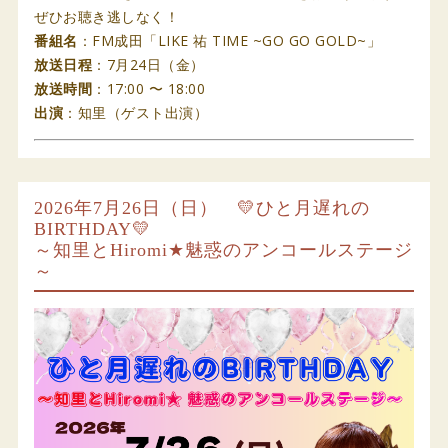
ぜひお聴き逃しなく！
番組名
：FM成田「LIKE 祐 TIME ~GO GO GOLD~」
放送日程
：7月24日（金）
放送時間
：17:00 〜 18:00
出演
：知里（ゲスト出演）
2026年7月26日（日） 💛ひと月遅れの
BIRTHDAY💛
～知里とHiromi★魅惑のアンコールステージ
～